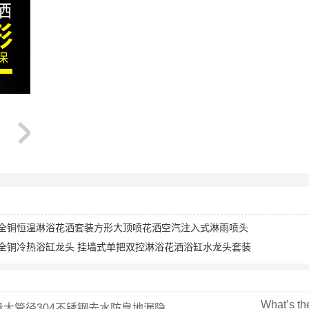
 全铜恒温淋浴花洒套装方形大顶喷花洒空汽注入式淋雨喷头
 全铜冷热浴缸龙头 挂墙式单把双控淋浴花洒浴缸水龙头套装
What’s the
大管径304不锈钢去水防臭地漏隐...