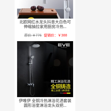
北欧网红水龙头抖音大白色可
伸缩抽拉家用厨房冷热...
原价:￥776
促销价：￥388
伊唯伊 全铜冷热淋浴花洒套装
圆形浴室淋浴龙头双把...