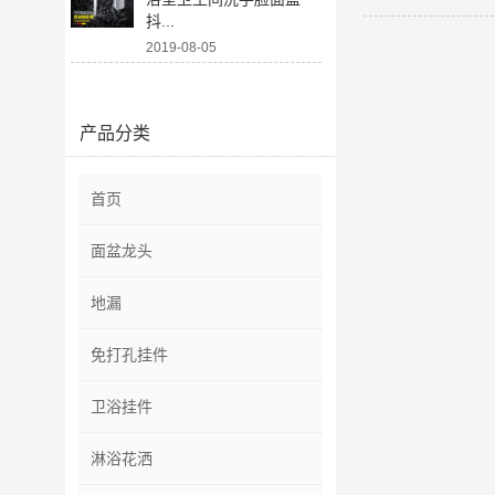
抖...
2019-08-05
产品分类
首页
面盆龙头
地漏
免打孔挂件
卫浴挂件
淋浴花洒