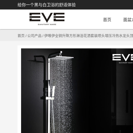
给你一个黑与白卫浴的舒适体验
首页
面盆
首页
/
公司产品
/
伊唯伊全铜升降方形淋浴花洒套装喷头增压冷热水龙头