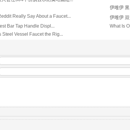
伊唯伊 黑
ddit Really Say About a Faucet...
伊唯伊 双
est Bar Tap Handle Displ...
What Is O
s Steel Vessel Faucet the Rig...