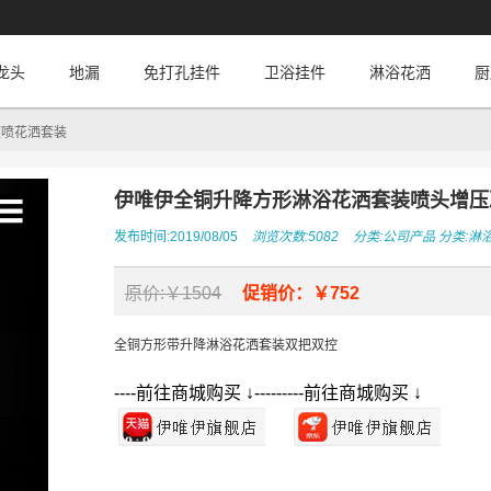
龙头
地漏
免打孔挂件
卫浴挂件
淋浴花洒
厨
顶喷花洒套装
伊唯伊全铜升降方形淋浴花洒套装喷头增压
发布时间:2019/08/05
浏览次数:5082
分类:
公司产品
分类:
淋
原价:￥1504
促销价：￥752
全铜方形带升降淋浴花洒套装双把双控
----前往商城购买 ↓---------前往商城购买 ↓