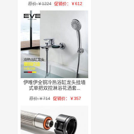
原价:￥1224
促销价：￥612
伊唯伊全铜冷热浴缸龙头挂墙
式单把双控淋浴花洒套...
原价:￥714
促销价：￥357