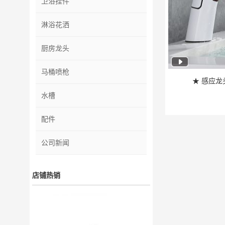
卫浴挂件
淋浴花洒
厨房龙头
马桶喷枪
★ 感应龙
水槽
配件
公司新闻
店铺热销