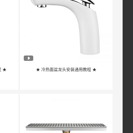
 ★
★ 冷热面盆龙头安装通用教程 ★