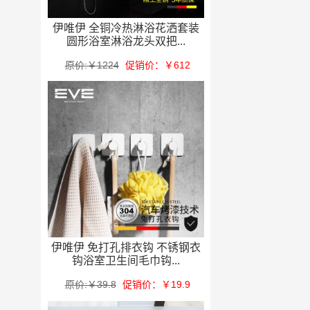
伊唯伊 全铜冷热淋浴花洒套装
圆形浴室淋浴龙头双把...
原价:￥1224
促销价：￥612
伊唯伊 免打孔排衣钩 不锈钢衣
钩浴室卫生间毛巾钩...
原价:￥39.8
促销价：￥19.9