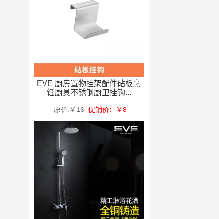
EVE 厨房置物挂架配件砧板烹
饪厨具不锈钢厨卫挂钩...
原价:￥16
促销价：￥8