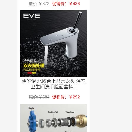
原价:￥872
促销价：￥436
伊唯伊 北欧台上盆水龙头 浴室
卫生间洗手脸面盆抖...
原价:￥584
促销价：￥292