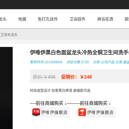
龙头
地漏
免打孔挂件
卫浴挂件
淋浴花洒
厨
盆卫浴水龙头
伊唯伊黑白色面盆龙头冷热全铜卫生间洗手
发布时间:2019/08/04
浏览次数:5726
分类:
公司产品
分类:
面
原价:￥496
促销价：￥248
时尚造型设计 创意黑白烤漆 高矮款可选
----前往商城购买 ↓---------前往商城购买 ↓