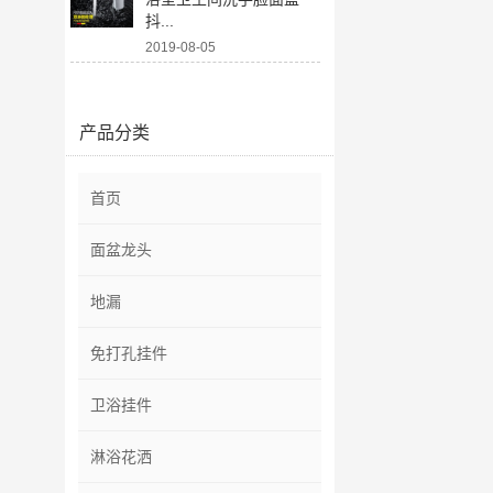
抖...
2019-08-05
产品分类
首页
面盆龙头
地漏
免打孔挂件
卫浴挂件
淋浴花洒