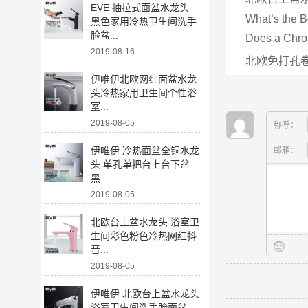
EVE 抽拉式面盆水龙头
What’s the B
黑色家用冷热卫生间洗手
脸盆...
Does a Chrom
2019-08-16
北欧免打孔卷
伊唯伊北欧网红面盆水龙
头冷热家用卫生间个性浴
室...
2019-08-05
称呼：
伊唯伊 冷热面盆全铜水龙
邮箱：
头 单孔单把台上台下盆
黑...
2019-08-05
北欧台上盆水龙头 浴室卫
生间彩色粉色冷热网红抖
音...
2019-08-05
伊唯伊 北欧台上盆水龙头
浴室卫生间洗手脸面盆