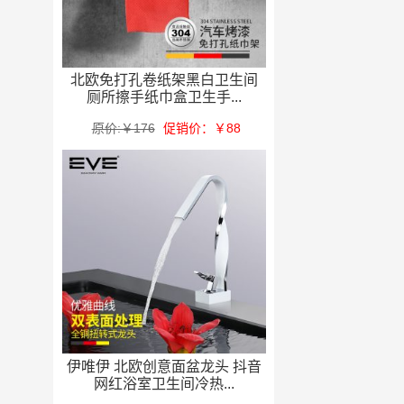
北欧免打孔卷纸架黑白卫生间
厕所擦手纸巾盒卫生手...
原价:￥176
促销价：￥88
伊唯伊 北欧创意面盆龙头 抖音
网红浴室卫生间冷热...