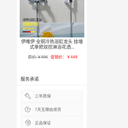
伊唯伊 全铜冷热浴缸龙头 挂墙
式单把双控淋浴花洒...
原价:￥896
促销价：￥448
服务承诺
三年质保
7天无理由退货
正品保证