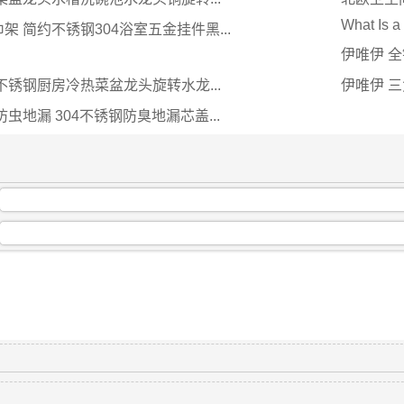
What Is a
架 简约不锈钢304浴室五金挂件黑...
伊唯伊 全
不锈钢厨房冷热菜盆龙头旋转水龙...
伊唯伊 三
虫地漏 304不锈钢防臭地漏芯盖...