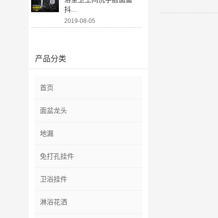
抖...
2019-08-05
产品分类
首页
面盆龙头
地漏
免打孔挂件
卫浴挂件
淋浴花洒