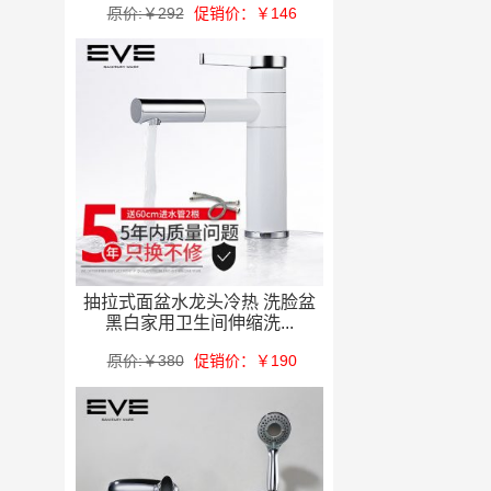
原价:￥292
促销价：￥146
抽拉式面盆水龙头冷热 洗脸盆
黑白家用卫生间伸缩洗...
原价:￥380
促销价：￥190