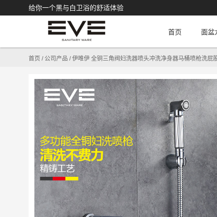
给你一个黑与白卫浴的舒适体验
首页
面盆
首页
/
公司产品
/
伊唯伊 全铜三角阀妇洗器喷头冲洗净身器马桶喷枪洗屁