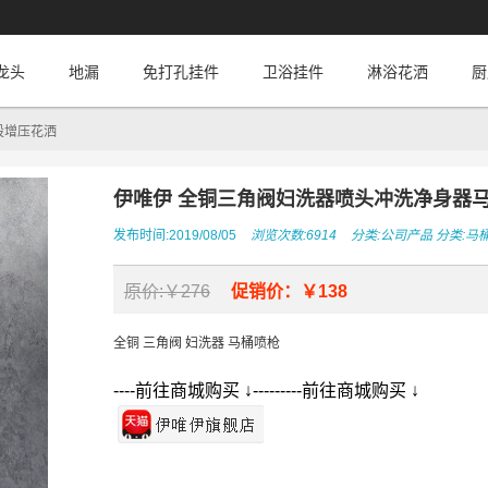
龙头
地漏
免打孔挂件
卫浴挂件
淋浴花洒
厨
股增压花洒
伊唯伊 全铜三角阀妇洗器喷头冲洗净身器
发布时间:2019/08/05
浏览次数:6914
分类:
公司产品
分类:
马
原价:￥276
促销价：￥138
全铜 三角阀 妇洗器 马桶喷枪
----前往商城购买 ↓---------前往商城购买 ↓