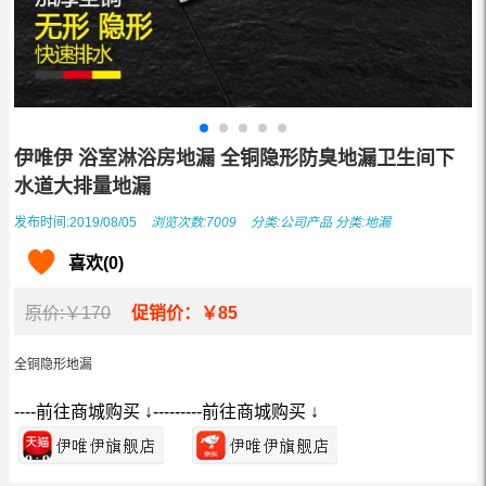
伊唯伊 浴室淋浴房地漏 全铜隐形防臭地漏卫生间下
水道大排量地漏
发布时间:2019/08/05
浏览次数:7009
分类:
公司产品
分类:
地漏
喜欢(0)
原价:￥170
促销价：￥85
全铜隐形地漏
----前往商城购买 ↓---------前往商城购买 ↓