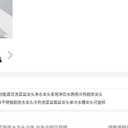
 两功能直饮洗菜盆龙头净水龙头家用净饮水两用冷热厨房龙头
 304不锈钢厨房水龙头冷热洗菜盆面盆龙头单冷水槽龙头可旋转
式厨房水龙头冷热 白色全铜可旋转...
伊唯伊厨房