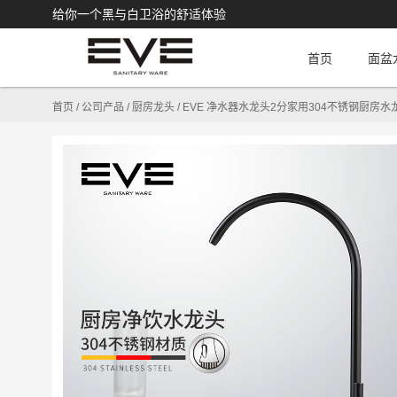
给你一个黑与白卫浴的舒适体验
首页
面盆
首页
/
公司产品
/
厨房龙头
/
EVE 净水器水龙头2分家用304不锈钢厨房