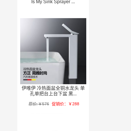
Is My Sink Sprayer ...
伊唯伊 冷热面盆全铜水龙头 单
孔单把台上台下盆 黑...
原价:￥576
促销价：￥288