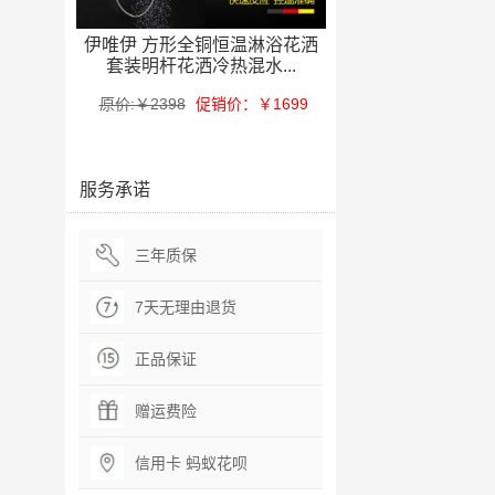
伊唯伊 方形全铜恒温淋浴花洒
套装明杆花洒冷热混水...
原价:￥2398
促销价：￥1699
服务承诺
三年质保
7天无理由退货
正品保证
赠运费险
信用卡 蚂蚁花呗