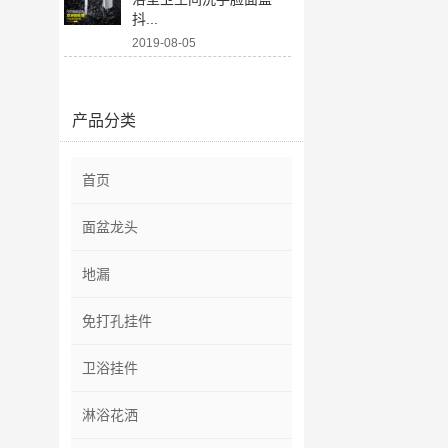
抖...
2019-08-05
产品分类
首页
面盆龙头
地漏
免打孔挂件
卫浴挂件
淋浴花洒