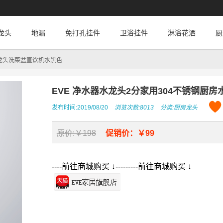
龙头
地漏
免打孔挂件
卫浴挂件
淋浴花洒
厨
水龙头洗菜盆直饮机水黑色
EVE 净水器水龙头2分家用304不锈钢厨
发布时间:2019/08/20
浏览次数:8013
分类:
厨房龙头
原价:￥198
促销价：￥99
----前往商城购买 ↓---------前往商城购买 ↓