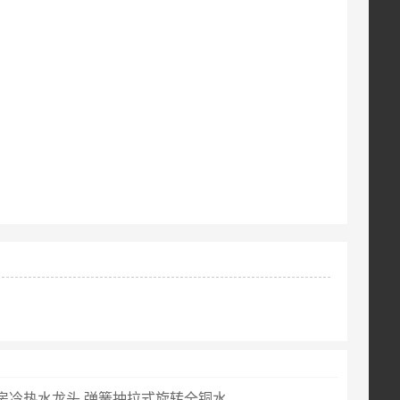
冷热水龙头 弹簧抽拉式旋转全铜水...