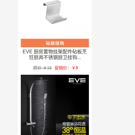
EVE 厨房置物挂架配件砧板烹
饪厨具不锈钢厨卫挂钩...
原价:￥16
促销价：￥8