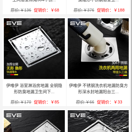
原价:￥136
促销价：￥68
原价:￥376
促销价：￥188
伊唯伊 浴室淋浴房地漏 全铜隐
伊唯伊 不锈钢洗衣机地漏防臭方
形防臭地漏卫生间下...
形深水封地漏阳台三...
原价:￥170
促销价：￥85
原价:￥66
促销价：￥33